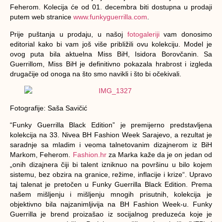
Feherom. Kolecija će od 01. decembra biti dostupna u prodaji
putem web stranice
www.funkyguerrilla.com
.
Prije puštanja u prodaju, u našoj
fotogaleriji
vam donosimo
editorial kako bi vam još više približili ovu kolekciju. Model je
ovog puta bila aktuelna Miss BiH, Isidora Borovčanin. Sa
Guerrillom, Miss BiH je definitivno pokazala hrabrost i izgleda
drugačije od onoga na što smo navikli i što bi očekivali.
Fotografije: Saša Savičić
“Funky Guerrilla Black Edition” je premijerno predstavljena
kolekcija na 33. Nivea BH Fashion Week Sarajevo, a rezultat je
saradnje sa mladim i veoma talnetovanim dizajnerom iz BiH
Markom, Feherom.
Fashion.hr
za Marka kaže da je on jedan od
„onih dizajnera čiji bi talent izniknuo na površinu u bilo kojem
sistemu, bez obzira na granice, režime, inflacije i krize“. Upravo
taj talenat je pretočen u Funky Guerrilla Black Edition. Prema
našem mišljenju i mišljenju mnogih prisutnih, kolekcija je
objektivno bila najzanimljivija na BH Fashion Week-u. Funky
Guerrilla je brend proizašao iz socijalnog preduzeća koje je