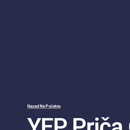
Nazad Na Početnu
YEP Priča