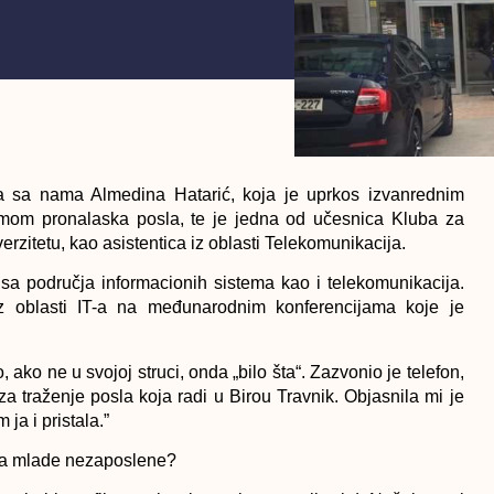
ila sa nama Almedina Hatarić, koja je uprkos izvanrednim
emom pronalaska posla, te je jedna od učesnica Kluba za
rzitetu, kao asistentica iz oblasti Telekomunikacija.
m sa područja informacionih sistema kao i telekomunikacija.
iz oblasti IT-a na međunarodnim konferencijama koje je
ako ne u svojoj struci, onda „bilo šta“.
Zazvonio je telefon,
 za traženje posla koja radi u Birou Travnik. Objasnila mi je
ja i pristala.”
 za mlade nezaposlene?