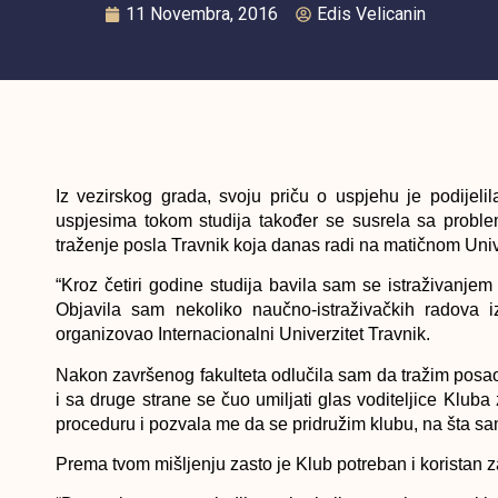
11 Novembra, 2016
Edis Velicanin
Iz vezirskog grada, svoju priču o uspjehu je podijel
uspjesima tokom studija također se susrela sa probl
traženje posla Travnik koja danas radi na matičnom Unive
“Kroz četiri godine studija bavila sam se istraživanje
Objavila sam nekoliko naučno-istraživačkih radova 
organizovao Internacionalni Univerzitet Travnik.
Nakon završenog fakulteta odlučila sam da tražim posao, 
i sa druge strane se čuo umiljati glas voditeljice Kluba
proceduru i pozvala me da se pridružim klubu, na šta sam 
Prema tvom mišljenju zasto je Klub potreban i koristan