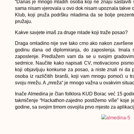
“Danas je mnogo mladih osoba koji ne znaju sastaviti s
sama nisam vjerovala u ovo dok nisam upoznala takve oso
Klub, koji pruža podršku mladima da se bolje prezentu
pružaju.
Kakve savjete imaš za druge mlade koji traže posao?
Draga omladino nije sve tako crno ako nakon završene s
godinu dana od diplomiranja, do zaposlenja. Imala 
zaposlenje. Predlažem vam da se u svojim gradovima
sedmice. Naučite kako napisati CV, motivaciono pismo
koji objavljuju konkurse za posao, a niste znali ni da
osoba iz različitih branši, koji vam mnogu pomoći u tra
svoju mrežu. A „mreža“ je mnogo važna u ovakvim situac
Inače Almedina je član folklora KUD Borac već 15 godin
takmičenje “Hackathon-zajedno postižemo više” koje j
godine, sa svojim timom osvojila prvo mjesto za aplikaci