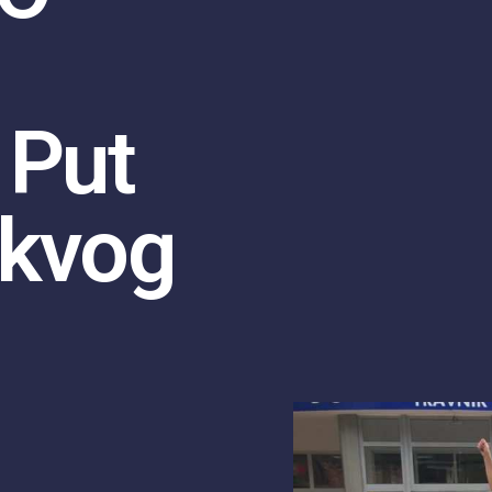
 Put
akvog