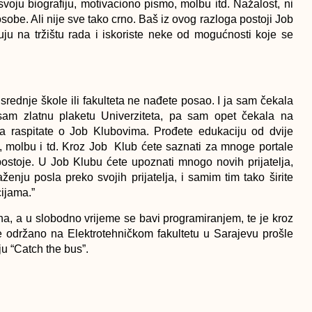
voju biografiju, motivaciono pismo, molbu itd. Nažalost, ni
be. Ali nije sve tako crno. Baš iz ovog razloga postoji Job
ju na tržištu rada i iskoriste neke od mogućnosti koje se
rednje škole ili fakulteta ne nađete posao. I ja sam čekala
sam zlatnu plaketu Univerziteta, pa sam opet čekala na
 raspitate o Job Klubovima. Prođete edukaciju od dvije
, molbu i td. Kroz Job Klub ćete saznati za mnoge portale
 postoje. U Job Klubu ćete upoznati mnogo novih prijatelja,
ženju posla preko svojih prijatelja, i samim tim tako širite
ijama.”
a, a u slobodno vrijeme se bavi programiranjem, te je kroz
e održano na Elektrotehničkom fakultetu u Sarajevu prošle
ju “Catch the bus”.