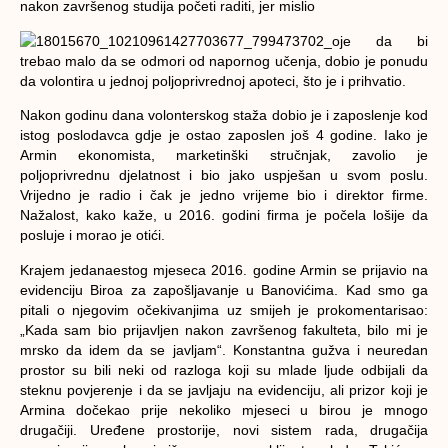
nakon završenog studija početi raditi, jer mislio
je da bi
trebao malo da se odmori od napornog učenja, dobio je ponudu
da volontira u jednoj poljoprivrednoj apoteci, što je i prihvatio.
Nakon godinu dana volonterskog staža dobio je i zaposlenje kod
istog poslodavca gdje je ostao zaposlen još 4 godine. Iako je
Armin ekonomista, marketinški stručnjak, zavolio je
poljoprivrednu djelatnost i bio jako uspješan u svom poslu.
Vrijedno je radio i čak je jedno vrijeme bio i direktor firme.
Nažalost, kako kaže, u 2016. godini firma je počela lošije da
posluje i morao je otići.
Krajem jedanaestog mjeseca 2016. godine Armin se prijavio na
evidenciju Biroa za zapošljavanje u Banovićima. Kad smo ga
pitali o njegovim očekivanjima uz smijeh je prokomentarisao:
„Kada sam bio prijavljen nakon završenog fakulteta, bilo mi je
mrsko da idem da se javljam“. Konstantna gužva i neuredan
prostor su bili neki od razloga koji su mlade ljude odbijali da
steknu povjerenje i da se javljaju na evidenciju, ali prizor koji je
Armina dočekao prije nekoliko mjeseci u birou je mnogo
drugačiji. Uređene prostorije, novi sistem rada, drugačija