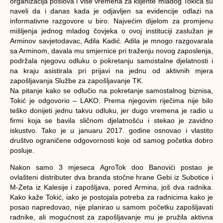
organizacija poslova i više vremena za klijente mladog Tokića su
naveli da i danas kada je odjavljen sa evidencije odlazi na
informativne razgovore u biro. Najvećim dijelom za promjenu
mišljenja jednog mladog čovjeka o ovoj instituciji zaslužan je
Arminov savjetodavac, Adila Kadić. Adila je mnogo razgovarala
sa Arminom, davala mu smjernice pri traženju novog zaposlenja,
podržala njegovu odluku o pokretanju samostalne djelatnosti i
na kraju asistirala pri prijavi na jednu od aktivnih mjera
zapošljavanja Službe za zapošljavanje TK.
Na pitanje kako se odlučio na pokretanje samostalnog biznisa,
Tokić je odgovorio – LAKO. Prema njegovim riječima nije bilo
teško donijeti jednu takvu odluku, jer dugo vremena je radio u
firmi koja se bavila sličnom djelatnošću i stekao je zavidno
iskustvo. Tako je u januaru 2017. godine osnovao i vlastito
društvo ograničene odgovornosti koje od samog početka dobro
posluje.
Nakon samo 3 mjeseca AgroTok doo Banovići postao je
ovlašteni distributer dva branda stočne hrane Gebi iz Subotice i
M-Zeta iz Kalesije i zapošljava, pored Armina, još dva radnika.
Kako kaže Tokić, iako je postojala potreba za radnicima kako je
posao napredovao, nije planirao u samom početku zapošljavati
radnike, ali mogućnost za zapošljavanje mu je pružila aktivna