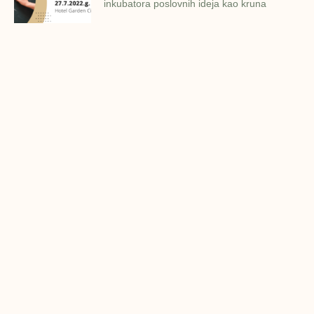
inkubatora poslovnih ideja kao kruna
Finalna prezentacija IMPAKT
inkubatora poslovnih ideja
Zavidovići
Zatvaramo još jedan ciklus IMPAKT
inkubatora u Zavidovićima i to