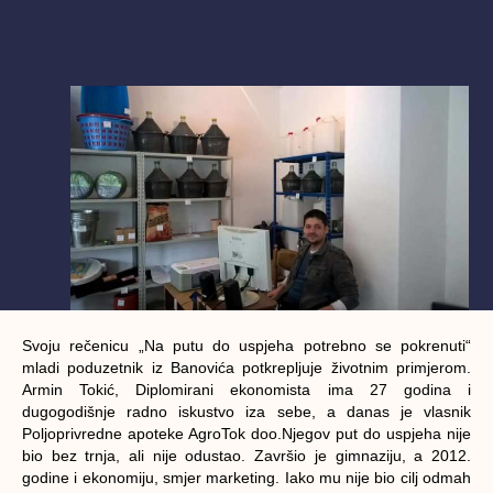
Svoju rečenicu „Na putu do uspjeha potrebno se pokrenuti“
mladi poduzetnik iz Banovića potkrepljuje životnim primjerom.
Armin Tokić, Diplomirani ekonomista ima 27 godina i
dugogodišnje radno iskustvo iza sebe, a danas je vlasnik
Poljoprivredne apoteke AgroTok doo.Njegov put do uspjeha nije
bio bez trnja, ali nije odustao. Završio je gimnaziju, a 2012.
godine i ekonomiju, smjer marketing. Iako mu nije bio cilj odmah