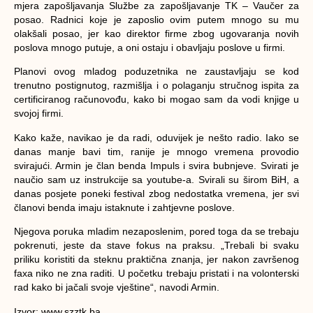
mjera zapošljavanja Službe za zapošljavanje TK – Vaučer za
posao. Radnici koje je zaposlio ovim putem mnogo su mu
olakšali posao, jer kao direktor firme zbog ugovaranja novih
poslova mnogo putuje, a oni ostaju i obavljaju poslove u firmi.
Planovi ovog mladog poduzetnika ne zaustavljaju se kod
trenutno postignutog, razmišlja i o polaganju stručnog ispita za
certificiranog računovođu, kako bi mogao sam da vodi knjige u
svojoj firmi.
Kako kaže, navikao je da radi, oduvijek je nešto radio. Iako se
danas manje bavi tim, ranije je mnogo vremena provodio
svirajući. Armin je član benda Impuls i svira bubnjeve. Svirati je
naučio sam uz instrukcije sa youtube-a. Svirali su širom BiH, a
danas posjete poneki festival zbog nedostatka vremena, jer svi
članovi benda imaju istaknute i zahtjevne poslove.
Njegova poruka mladim nezaposlenim, pored toga da se trebaju
pokrenuti, jeste da stave fokus na praksu. „Trebali bi svaku
priliku koristiti da steknu praktična znanja, jer nakon završenog
faxa niko ne zna raditi. U početku trebaju pristati i na volonterski
rad kako bi jačali svoje vještine“, navodi Armin.
Izvor: www.szztk.ba