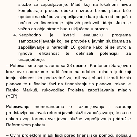
službe za zapošljavanje. Mladi koji na lokalnom nivou
kompletiraju proces obuke i izrade biznis plana biće
upućeni na službu za zapošljavanje kao jedan od mogućih
načina za finansiranje njihovih poslovnih ideja. Jako je
važno da obje strane budu uključene u proces.
Neophodno je izvršiti evaluaciju programa
samozapošljavanja koji se provode u javnim službama za
zapošljavanje u narednih 10 godina kako bi se utvrdila
njihova efikasnost te definisali potencijali za
unaprjeđenje.
– Potpisali smo sporazume sa 33 općine i Kantonom Sarajevo i
kroz ove sporazume radit ćemo na odabiru mladih ljudi koji
imaju sklonosti ka poduzetništvu, njihovoj obuci i izradi biznis
planova te u finalnoj fazi na finansiranju tih planova, rekao je
Ranko Markuš, rukovodilac Projekta zapošljavanja mladih
(YEP).
Potpisivanje memoranduma o razumijevanju i saradnji
predstavlja nastavak reformi javnih službi zapošljavanja, te su se
nakon ovog foruma sve javne službe zapošljavanja pridružile
Reformskom paketu.
– Ovim projektom mladi ljudi pored finansijske pomoći, dobijaju