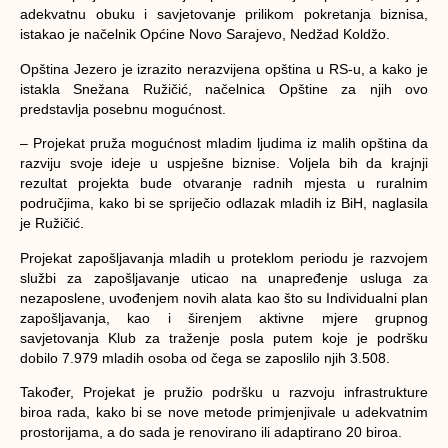
adekvatnu obuku i savjetovanje prilikom pokretanja biznisa,
istakao je načelnik Općine Novo Sarajevo, Nedžad Koldžo.
Opština Jezero je izrazito nerazvijena opština u RS-u, a kako je
istakla Snežana Ružičić, načelnica Opštine za njih ovo
predstavlja posebnu mogućnost.
– Projekat pruža mogućnost mladim ljudima iz malih opština da
razviju svoje ideje u uspješne biznise. Voljela bih da krajnji
rezultat projekta bude otvaranje radnih mjesta u ruralnim
područjima, kako bi se spriječio odlazak mladih iz BiH, naglasila
je Ružičić.
Projekat zapošljavanja mladih u proteklom periodu je razvojem
službi za zapošljavanje uticao na unapređenje usluga za
nezaposlene, uvođenjem novih alata kao što su Individualni plan
zapošljavanja, kao i širenjem aktivne mjere grupnog
savjetovanja Klub za traženje posla putem koje je podršku
dobilo 7.979 mladih osoba od čega se zaposlilo njih 3.508.
Također, Projekat je pružio podršku u razvoju infrastrukture
biroa rada, kako bi se nove metode primjenjivale u adekvatnim
prostorijama, a do sada je renovirano ili adaptirano 20 biroa.