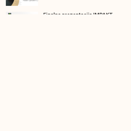
Finalna prezentacija IMPAKT
inkubatora poslovnih ideja
Zavidovići
Zatvaramo još jedan ciklus IMPAKT
inkubatora u Zavidovićima i to