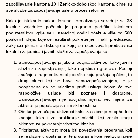
zapošljavanje kantona 10 i Zeničko-dobojskog kantona, čime su
sve službe za zapošljavanje ušle u proces reforme.
Kako je istaknuto nakon foruma, formalizacija saradnje sa 33
lokalne zajednice početak je programa podrške lokalnom
poduzetništvu, gdje se u narednoj godini očekuje više od 500
poslovnih ideja, koje će rezultirati pokretanjem malih preduzeća.
Zaključci plenarne diskusije u kojoj su učestvovali predstavnici
lokalnih zajednica i javnih službi za zapošljavanje su:
Samozapošljavanje je jako značajna aktivnost kako javnih
službi za zapošljavanje, tako i opština i gradova. Postoji
značajna fragmentiranost podrške koju pružaju opštine, te
drugi akteri koji se bave samozapošljavanjem, te je
neophodno da se mladima pruži usluga kojom će sve
raspoložive usluge biti poznate i dostupne.
Samozapošljavanje nije socijalna mjera, već mjera za
aktiviranje populacije sa tim sklonostima.
Obuka je značajna aktivnost kako za sticanje neophodnih
znanja, tako i za profiliranje mladih koji zaista imaju
sklonost za pokretanje vlastitog biznisa.
Prioritetna aktivnost mora biti povezivanja programa koji
se realizuje u opštinama, te programa koje realizuju javne