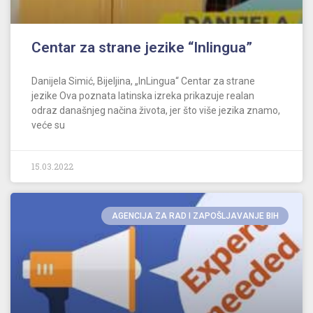
Centar za strane jezike “Inlingua”
Danijela Simić, Bijeljina, „InLingua“ Centar za strane
jezike Ova poznata latinska izreka prikazuje realan
odraz današnjeg načina života, jer što više jezika znamo,
veće su
15.03.2022
AGENCIJA ZA RAD I ZAPOŠLJAVANJE BIH