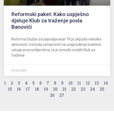
Reformski paket: Kako uspješno
djeluje Klub za traženje posla
Banovići
Reforma Službe za zapošljavanje TK je uključila nekoliko
aktivnosti i metoda usmjerenih na unapređenje kvalitete
usluge prema klijentima, te je između ostalih Klub za
traženje
01.02.2018
1
2
3
4
5
6
7
8
9
10
11
12
13
14
15
16
17
18
19
20
21
22
23
24
25
26
27