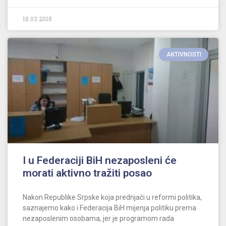
18.03.2018
AKTIVNOSTI
I u Federaciji BiH nezaposleni će
morati aktivno tražiti posao
Nakon Republike Srpske koja prednjači u reformi politika,
saznajemo kako i Federacija BiH mijenja politiku prema
nezaposlenim osobama, jer je programom rada